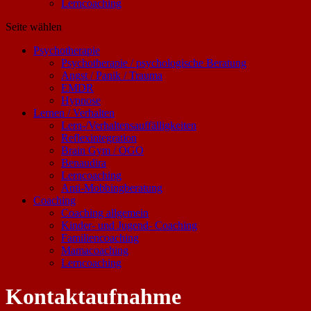
Lerncoaching
Seite wählen
Psychotherapie
Psychotherapie / psychologische Beratung
Angst / Panik / Trauma
EMDR
Hypnose
Lernen / Verhalten
Lern-/Verhaltensauffälligkeiten
Reflexintegration
Brain Gym / OGO
Benaudira
Lerncoaching
Anti-Mobbingberatung
Coaching
Coaching allgemein
Kinder- und Jugend- Coaching
Familiencoaching
Mamacoaching
Lerncoaching
Kontaktaufnahme