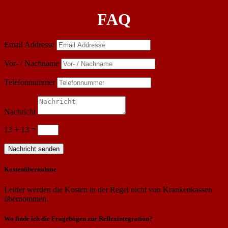
FAQ
Email Addresse
Vor- / Nachname
Telefonnummer
Nachricht
13 + 13
=
Nachricht senden
Kostenübernahme
Leider werden die Kosten in der Regel nicht von Krankenkassen
übernommen.
Wo finde ich die Fragebögen zur Reflexintegration?