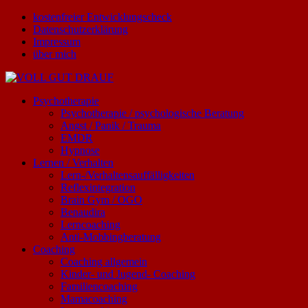
kostenfreier Entwicklungscheck
Datenschutzerklärung
Impressum
über mich
Psychotherapie
Psychotherapie / psychologische Beratung
Angst / Panik / Trauma
EMDR
Hypnose
Lernen / Verhalten
Lern-/Verhaltensauffälligkeiten
Reflexintegration
Brain Gym / OGO
Benaudira
Lerncoaching
Anti-Mobbingberatung
Coaching
Coaching allgemein
Kinder- und Jugend- Coaching
Familiencoaching
Mamacoaching