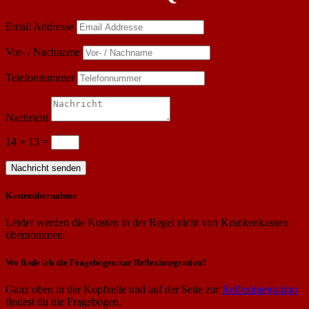
Email Addresse
Vor- / Nachname
Telefonnummer
Nachricht
14 + 13
=
Nachricht senden
Kostenübernahme
Leider werden die Kosten in der Regel nicht von Krankenkassen
übernommen.
Wo finde ich die Fragebögen zur Reflexintegration?
Ganz oben in der Kopfzeile und auf der Seite zur
Reflexintegration
findest du die Fragebögen.