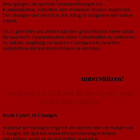
Bewegungen, die spezielle Herausforderungen wie
Kommunikation, Schreiben oder emotionale Balance ansprechen.
Die Übungen sind einfach in den Alltag zu integrieren und wirken
schnell.
OGO geht tiefer und arbeitet auf einer ganzheitlichen Ebene daran,
die dauerhafte Zusammenarbeit deiner Gehirnhälften zu verbessern.
Es hilft dir, langfristig ein besseres Gleichgewicht zwischen
analytischem und kreativem Denken zu erreichen.
Die Kombination von Brain Gym
und
®
OGO kann dich sehr gut bei all deinen
Herausforderungen
unterstützen!
So kann ich dich mit Brain Gym® und
OGO unterstützen
Brain Gym® 26 Übungen
Während der Sitzungen zeige ich dir einzelne oder ein Bundel von
Übungen, die dich bei deinen Herausforderungen bestens
unterstützen, wenn du sie regelmäßig anwendest.