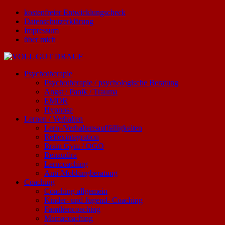
kostenfreier Entwicklungscheck
Datenschutzerklärung
Impressum
über mich
Psychotherapie
Psychotherapie / psychologische Beratung
Angst / Panik / Trauma
EMDR
Hypnose
Lernen / Verhalten
Lern-/Verhaltensauffälligkeiten
Reflexintegration
Brain Gym / OGO
Benaudira
Lerncoaching
Anti-Mobbingberatung
Coaching
Coaching allgemein
Kinder- und Jugend- Coaching
Familiencoaching
Mamacoaching