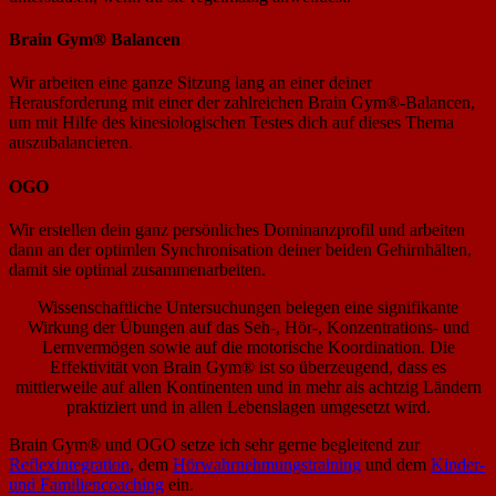
Brain Gym® Balancen
Wir arbeiten eine ganze Sitzung lang an einer deiner
Herausforderung mit einer der zahlreichen Brain Gym®-Balancen,
um mit Hilfe des kinesiologischen Testes dich auf dieses Thema
auszubalancieren.
OGO
Wir erstellen dein ganz persönliches Dominanzprofil und arbeiten
dann an der optimlen Synchronisation deiner beiden Gehirnhälten,
damit sie optimal zusammenarbeiten.
Wissenschaftliche Untersuchungen belegen eine signifikante
Wirkung der Übungen auf das Seh-, Hör-, Konzentrations- und
Lernvermögen sowie auf die motorische Koordination. Die
Effektivität von Brain Gym® ist so überzeugend, dass es
mittlerweile auf allen Kontinenten und in mehr als achtzig Ländern
praktiziert und in allen Lebenslagen umgesetzt wird.
Brain Gym® und OGO setze ich sehr gerne begleitend zur
Reflexintegration
, dem
Hörwahrnehmungstraining
und dem
Kinder-
und Familiencoaching
ein.