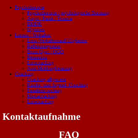
Psychotherapie
Psychotherapie / psychologische Beratung
Angst / Panik / Trauma
EMDR
Hypnose
Lernen / Verhalten
Lern-/Verhaltensauffälligkeiten
Reflexintegration
Brain Gym / OGO
Benaudira
Lerncoaching
Anti-Mobbingberatung
Coaching
Coaching allgemein
Kinder- und Jugend- Coaching
Familiencoaching
Mamacoaching
Lerncoaching
Kontaktaufnahme
FAQ